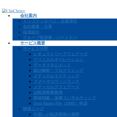
コ
ナ
ン
ビ
会社案内
テ
ゲ
トップメッセージ・企業理念
ン
ー
会社概要・沿革
ツ
シ
役員紹介
へ
ョ
グループ投資家・パートナー
ス
ン
サービス概要
キ
に
サービス分野
ッ
移
レギュラトリーアフェアーズ
プ
動
クリニカルオペレーション
データマネジメント
統計解析・プログラミング
メディカルライティング
ファーマコヴィジランス
メディカルアフェアーズ
治験調整事務局
開発戦略・薬事コンサルティング
Drug Master File（DMF）申請
開発ニーズ
中国への臨床開発の展開