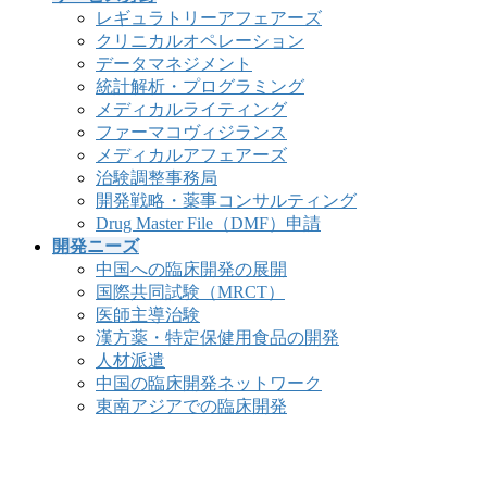
レギュラトリーアフェアーズ
クリニカルオペレーション
データマネジメント
統計解析・プログラミング
メディカルライティング
ファーマコヴィジランス
メディカルアフェアーズ
治験調整事務局
開発戦略・薬事コンサルティング
Drug Master File（DMF）申請
開発ニーズ
中国への臨床開発の展開
国際共同試験（MRCT）
医師主導治験
漢方薬・特定保健用食品の開発
人材派遣
中国の臨床開発ネットワーク
東南アジアでの臨床開発