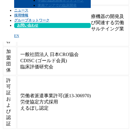
中国の臨床開発ネットワーク
東南アジアでの臨床開発
主
ニュース
採用情報
な
医薬品、医療部外品、化粧品、医療機器の開発及
グループネットワーク
事
び安全性情報収集の受託業務、及び関連する労働
お問い合わせ
業
者派遣、前項に付帯関連するコンサルテイング業
内
務、通訳、翻訳業務。
EN
容
加
一般社団法人 日本CRO協会
盟
CDISC (ゴールド会員)
団
臨床評価研究会
体
許
可
証
労働者派遣事業許可(派13-306970)
お
労使協定方式採用
よ
えるぼし認定
び
認
証