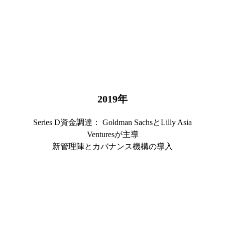
2019
年
Series D資金調達： Goldman SachsとLilly Asia
Venturesが主導
新管理陣とカバナンス機構の導入