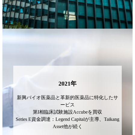
2021
年
新興バイオ医薬品と革新的医薬品に特化したサ
ービス
第I相臨床試験施設Accubeを買収
Series E資金調達：Legend Capitalが主導、Taikang
Asset他が続く