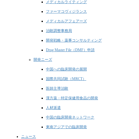
メディカルライティング
ファーマコヴィジランス
メディカルアフェアーズ
治験調整事務局
開発戦略・薬事コンサルティング
Drug Master File（DMF）申請
開発ニーズ
中国への臨床開発の展開
国際共同試験（MRCT）
医師主導治験
漢方薬・特定保健用食品の開発
人材派遣
中国の臨床開発ネットワーク
東南アジアでの臨床開発
ニュース