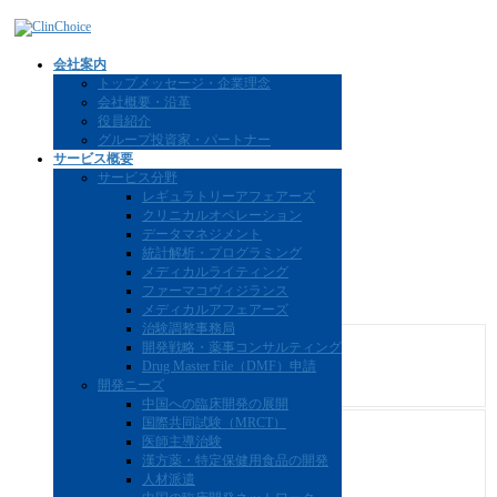
コ
ナ
会社概要・沿革
ン
ビ
テ
ゲ
会社案内
ン
ー
トップメッセージ・企業理念
ツ
シ
会社概要・沿革
へ
ョ
役員紹介
ス
ン
HOME
グループ投資家・パートナー
キ
に
会社案内
サービス概要
ッ
移
サービス分野
会社概要・沿革
プ
動
レギュラトリーアフェアーズ
クリニカルオペレーション
データマネジメント
統計解析・プログラミング
Company Profile
メディカルライティング
ファーマコヴィジランス
会社概要
メディカルアフェアーズ
治験調整事務局
会
開発戦略・薬事コンサルティング
社
Drug Master File（DMF）申請
ClinChoice株式会社
開発ニーズ
名
中国への臨床開発の展開
国際共同試験（MRCT）
設
医師主導治験
立
2015年10月5日
漢方薬・特定保健用食品の開発
年
人材派遣
月