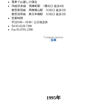
電車でお越しの場合
JR総武本線 馬喰町駅 1番出口 徒歩4分
都営新宿線 馬喰横山駅 A2出口 徒歩2分
都営浅草線 東日本橋駅 A3出口 徒歩2分
営業時間
平日9:00～18:00 / 土日祝定休
Tel 03-6228-7360
Fax 03-6701-2398
Company history
沿革
1995
年