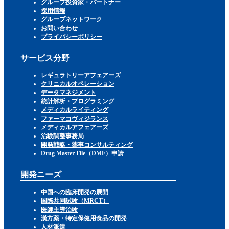
グループ投資家・パートナー
採用情報
グループネットワーク
お問い合わせ
プライバシーポリシー
サービス分野
レギュラトリーアフェアーズ
クリニカルオペレーション
データマネジメント
統計解析・プログラミング
メディカルライティング
ファーマコヴィジランス
メディカルアフェアーズ
治験調整事務局
開発戦略・薬事コンサルティング
Drug Master File（DMF）申請
開発ニーズ
中国への臨床開発の展開
国際共同試験（MRCT）
医師主導治験
漢方薬・特定保健用食品の開発
人材派遣