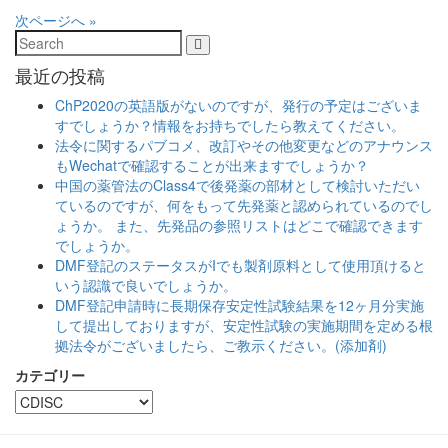
次ページへ »
Search
最近の投稿
ChP2020の英語版がないのですが、発行の予定はございま
すでしょうか？情報をお持ちでしたら教えてください。
法令に関するパブコメ、改訂やその他変更などのアナウンス
もWechatで確認することが出来ますでしょうか？
中国の薬管法のClass4で後発薬の部材として検討いただい
ているのですが、何をもって先発薬と認められているのでし
ょうか。 また、先発品の参照リストはどこで確認できます
でしょうか。
DMF登記のステータスがIでも製剤原料として使用頂けると
いう認識で良いでしょうか。
DMF登記申請時に長期保存安定性試験結果を12ヶ月分実施
して提出しておりますが、安定性試験の実施期間を定める根
拠法令がございましたら、ご教示ください。(添加剤)
カテゴリー